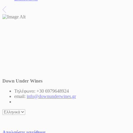
Down Under Wines
Τηλέφωνο: +30 6979648924
email:
info@downunderwines.gr
Επιλέξτε
μια
γλώσσα
Απολαύστε υπεύθυνα