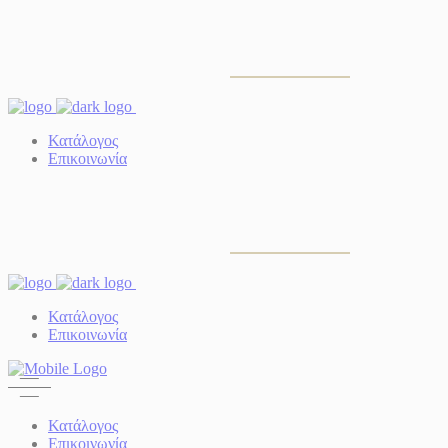
Κατάλογος
Επικοινωνία
Κατάλογος
Επικοινωνία
Κατάλογος
Επικοινωνία