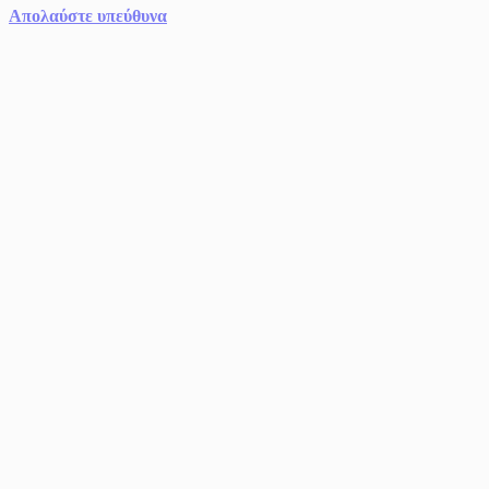
Απολαύστε υπεύθυνα