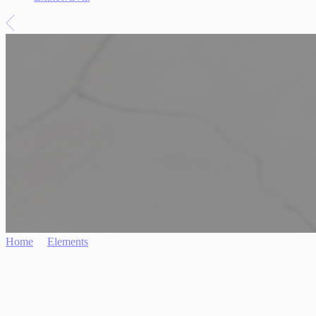
Home
/
Elements
/
Video Button